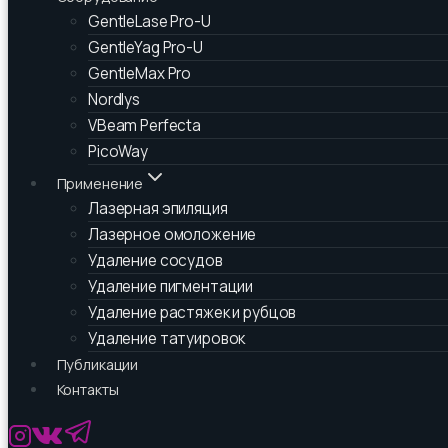
GentleLase Pro-U
GentleYag Pro-U
GentleMax Pro
Nordlys
VBeam Perfecta
PicoWay
Применение
Лазерная эпиляция
Лазерное омоложение
Удаление сосудов
Удаление пигментации
Удаление растяжек и рубцов
Удаление татуировок
Публикации
Контакты