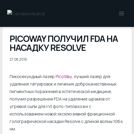
Перейти
к
содержимому
PICOWAY ПОЛУЧИЛ FDA НА
НАСАДКУ RESOLVE
27.08.2016
Пикосекундный лазер
PicoWay
, лучший лазер для
удаления татуировок и лечения доброкачественных
пигментных поражений в эстетической медицине,
получил разрешение FDA на удаление шрамов от
угревой сыпи для I-VI фото-типов кожи с
использованием новой эксклюзивной фракционной
голографической насадки Resolve с длиной волны 1064
нм.