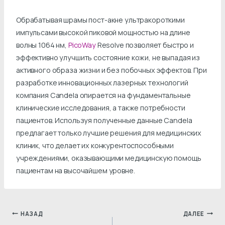
Обрабатывая шрамы пост-акне ультракороткими
импульсами высокой пиковой мощностью на длине
волны 1064 нм,
PicoWay
Resolve позволяет быстро и
эффективно улучшить состояние кожи, не выпадая из
активного образа жизни и без побочных эффектов. При
разработке инновационных лазерных технологий
компания Candela опирается на фундаментальные
клинические исследования, а также потребности
пациентов. Используя полученные данные Candela
предлагает только лучшие решения для медицинских
клиник, что делает их конкурентоспособными
учреждениями, оказывающими медицинскую помощь
пациентам на высочайшем уровне.
Навигация
НАЗАД
ДАЛЕЕ