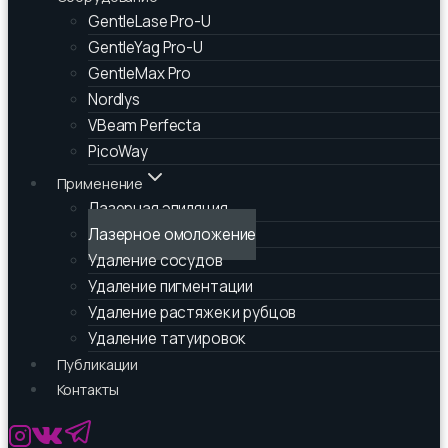
GentleLase Pro-U
GentleYag Pro-U
GentleMax Pro
Nordlys
VBeam Perfecta
PicoWay
Применение
Лазерная эпиляция
Лазерное омоложение
Удаление сосудов
Удаление пигментации
Удаление растяжек и рубцов
Удаление татуировок
Публикации
Контакты