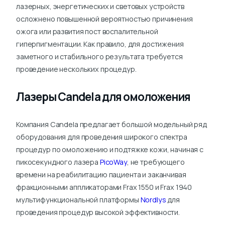
лазерных, энергетических и световых устройств
осложнено повышенной вероятностью причинения
ожога или развития пост воспалительной
гиперпигментации. Как правило, для достижения
заметного и стабильного результата требуется
проведение нескольких процедур.
Лазеры Candela для омоложения
Компания Candela предлагает большой модельный ряд
оборудования для проведения широкого спектра
процедур по омоложению и подтяжке кожи, начиная с
пикосекундного лазера
PicoWay
, не требующего
времени на реабилитацию пациента и заканчивая
фракционными аппликаторами Frax 1550 и Frax 1940
мультифункциональной платформы
Nordlys
для
проведения процедур высокой эффективности.