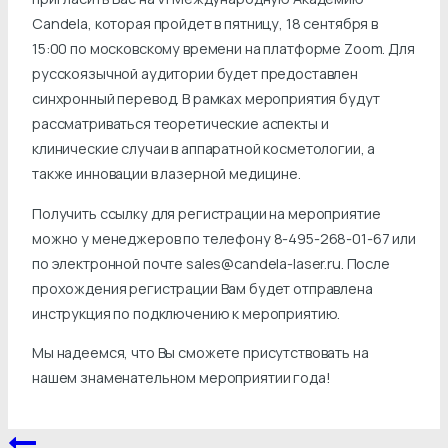
Candela, которая пройдет в пятницу, 18 сентября в
15:00 по московскому времени на платформе Zoom. Для
русскоязычной аудитории будет предоставлен
синхронный перевод. В рамках мероприятия будут
рассматриваться теоретические аспекты и
клинические случаи в аппаратной косметологии, а
также инновации в лазерной медицине.
Получить ссылку для регистрации на мероприятие
можно у менеджеров по телефону 8-495-268-01-67 или
по электронной почте sales@candela-laser.ru. После
прохождения регистрации Вам будет отправлена
инструкция по подключению к мероприятию.
Мы надеемся, что Вы сможете присутствовать на
нашем знаменательном мероприятии года!
Навигация