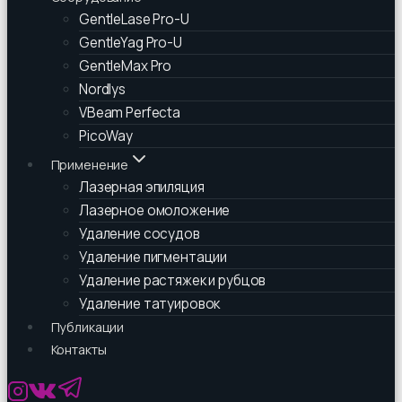
GentleLase Pro-U
GentleYag Pro-U
GentleMax Pro
Nordlys
VBeam Perfecta
PicoWay
Применение
Лазерная эпиляция
Лазерное омоложение
Удаление сосудов
Удаление пигментации
Удаление растяжек и рубцов
Удаление татуировок
Публикации
Контакты