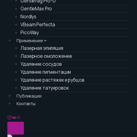
GentleYag Pro-U
GentleMax Pro
Nordlys
VBeam Perfecta
PicoWay
Применение
Лазерная эпиляция
Лазерное омоложение
Удаление сосудов
Удаление пигментации
Удаление растяжек и рубцов
Удаление татуировок
Публикации
Контакты