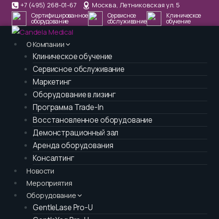
+7 (495) 268-01-67
Москва, Летниковская ул. 5
Перейти
Сертифицированное
Сервисное
Клиническое
к
оборудование
обслуживание
обучение
содержимому
О Компании
Клиническое обучение
Сервисное обслуживание
Маркетинг
Оборудование в лизинг
Программа Trade-In
Восстановленное оборудование
Демонстрационный зал
Аренда оборудования
Консалтинг
Новости
Мероприятия
Оборудование
GentleLase Pro-U