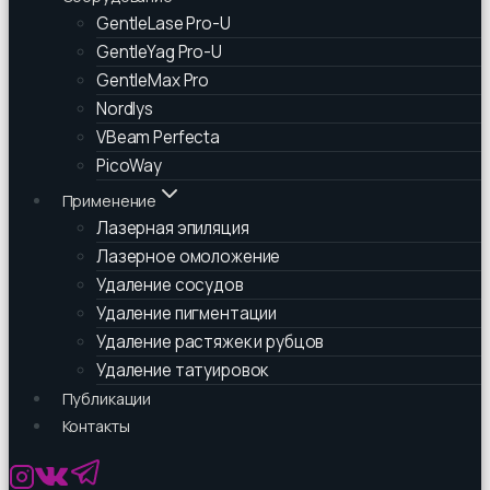
GentleLase Pro-U
GentleYag Pro-U
GentleMax Pro
Nordlys
VBeam Perfecta
PicoWay
Применение
Лазерная эпиляция
Лазерное омоложение
Удаление сосудов
Удаление пигментации
Удаление растяжек и рубцов
Удаление татуировок
Публикации
Контакты