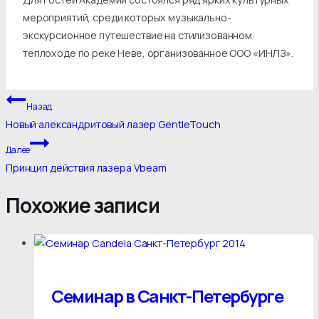
мероприятий, среди которых музыкально-
экскурсионное путешествие на стилизованном
теплоходе по реке Неве, организованное ООО «ИНЛЗ».
Навигация
Назад
по
Новый александритовый лазер GentleTouch
записям
Далее
Принцип действия лазера Vbeam
Похожие записи
Семинар в Санкт-Петербурге