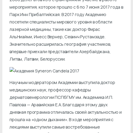
мероприятия, которое прошло с 6 по 7 июня 2017 года в
Парк Инн Прибалтийская. В 2017 году Академию
посетили специалисты мирового уровня в области
лазерной медицины, такие как доктор Фирас
АльНиайми, Инесс Вернер, Севинч Рустамзаде.
Значительно расширилась география участников,
впервые приехали представители Азербайджана,
Литвы, Латвии, Белоруссии.
Научным модератором Академии выступила доктор
медицинских наук, профессор кафедры
дерматовенерологии ПСПбГМУ им. Академика И.П.
Павлова — Аравийская Е.А. Благодаря этому двух
дневная программа отличалась своей актуальностью и
прошла на «одном дыхании». В ходе мероприятия с
лекциями выступили самые востребованные