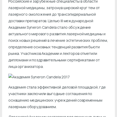
Российские и зарубежные специалисты в области
лазерной медицины, затронув широкий круг тем от
лазерного омоложения до трансэпидермальной
доставки препаратов. Целью III международной
Академии Syneron Candela стало обсуждение
актуального мирового развития лазерной медицины и
поиск новых решений в лечение эстетических проблем,
определение основных тенденций развития бьюти
рынка. Участников Академии и лекторов отметили
дипломами и поздравительными сертификатами от
лица организатора.
Академия стала эффективной деловой площадкой, где
участники заключили выгодные соглашения по
оснащению медицинских учреждений современным
лазерным оборудованием.
Для гостей Академии состоялся ряд ярких культурных