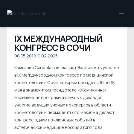
Перейти
к
содержимому
IX МЕЖДУНАРОДНЫЙ
КОНГРЕСС В СОЧИ
08.05.2018
10.02.2025
Компания Candela приглашает Вас принять участие
в IX Международном Конгрессе по медицинской
косметологии в Сочи, который пройдет с 16 по 18
мая в знаменитом гранд отеле «Жемчужина».
Насыщенная программа научных докладов,
участие ведущих ученых и экспертов в области
косметологии и перманентного макияжа делают
конгресс одним из ключевых событий в
эстетической медицине России этого года.